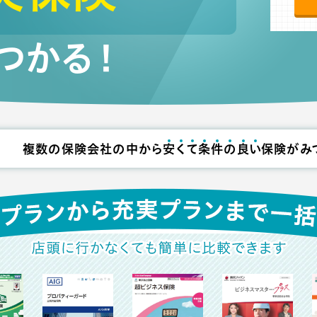
つかる！
複数の保険会社の中から
安
く
て
条
件
の
良
い
保険がみ