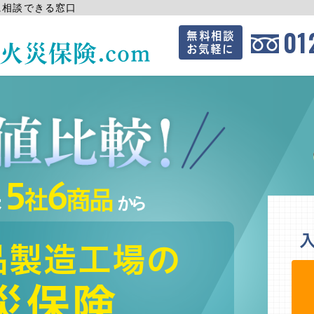
に相談できる窓口
01
無料相談
災保険.com
お気軽に
5
6
保
社
商品
から
品製造工場の
災保険