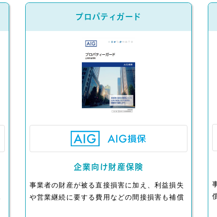
プロパティガード
企業向け財産保険
し
事業者の財産が被る直接損害に加え、利益損失
休
や営業継続に要する費用などの間接損害も補償
選