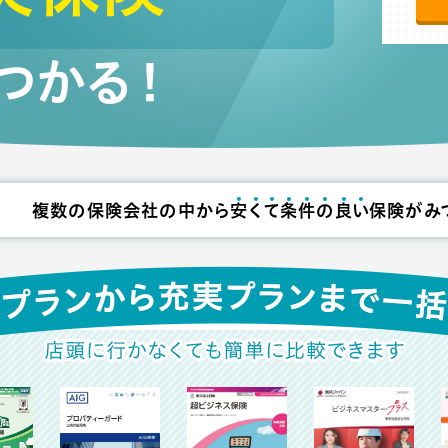
つかる！
複数の保険会社の中から
安
く
て
条
件
の
良
い
保険がみ