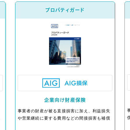
プロパティガード
企業向け財産保険
し
事業者の財産が被る直接損害に加え、利益損失
休
や営業継続に要する費用などの間接損害も補償
選