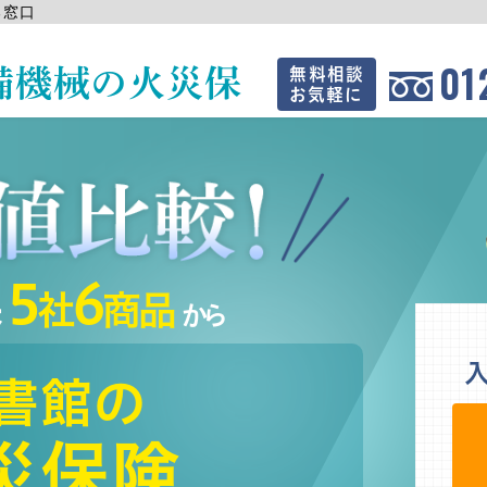
る窓口
01
備機械の火災保
無料相談
お気軽に
5
6
保
社
商品
から
書館の
災保険