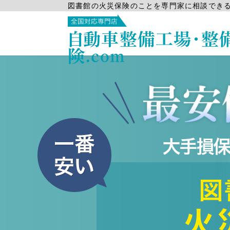
図書館の火災保険のことを専門家に相談でき
自動車整備工場・整
険.com
大手損
図
火